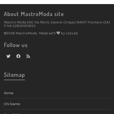
About MastroModa site
Mastro Moda SNC Via Mons. Saverio Cinque,1 84017 Positano (SA)
P.IVA 02830100653
©2026 MastroModa · Made with
by LobLab.
Follow us
Sitemap
Home
Chi Siamo