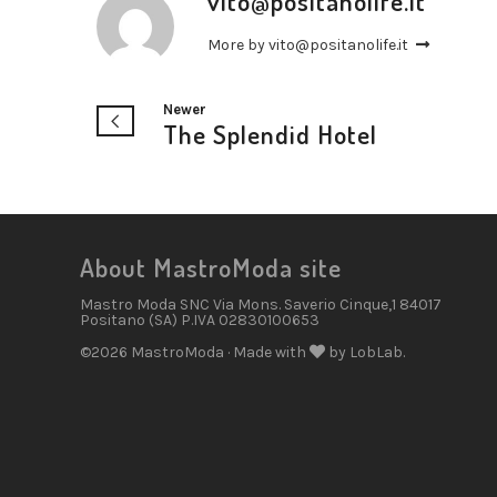
vito@positanolife.it
More by vito@positanolife.it
Newer
The Splendid Hotel
About MastroModa site
Mastro Moda SNC Via Mons. Saverio Cinque,1 84017
Positano (SA) P.IVA 02830100653
©2026 MastroModa · Made with
by LobLab.