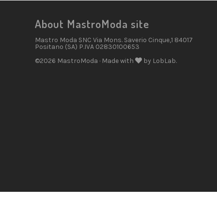
About MastroModa site
Mastro Moda SNC Via Mons. Saverio Cinque,1 84017
Positano (SA) P.IVA 02830100653
©2026 MastroModa · Made with
by LobLab.