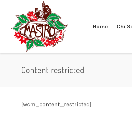
Home
Chi S
Content restricted
[wcm_content_restricted]