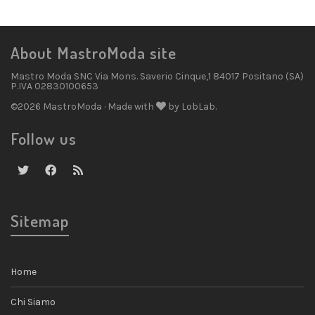
About MastroModa site
Mastro Moda SNC Via Mons. Saverio Cinque,1 84017 Positano (SA)
P.IVA 02830100653
©2026 MastroModa · Made with
by LobLab.
Follow us
Sitemap
Home
Chi Siamo